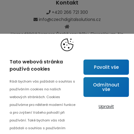
Kontakt
+420 266 721 300
info@czechdigitalsolutions.cz
Hospodářská komora České republiky, Florentinum, Na
Florenci 2116/15, Praha
110 00, ČR
Tato webová stránka
Povolit vše
používá cookies
Rádi bychom vás požádali o souhlas s
Odkazy
Odmítnout
vše
používáním cookies na našich
Mapa kontaktů
webových stránkách. Cookies
O projektu
používáme pro některé moderní funkce
Upravit
Pokročilá spolupráce
a pro zvýšení Vašeho pohodlí při
používání. Také bychom vás rádi
Kontakt
požádali o souhlas s používáním